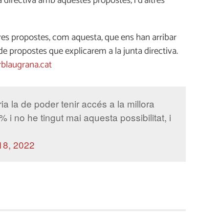
ta directiva amb aquestes propostes, i d’altres
res propostes, com aquesta, que ens han arribar
p de propostes que explicarem a la junta directiva.
blaugrana.cat
 la de poder tenir accés a la millora
% i no he tingut mai aquesta possibilitat, i
 18, 2022