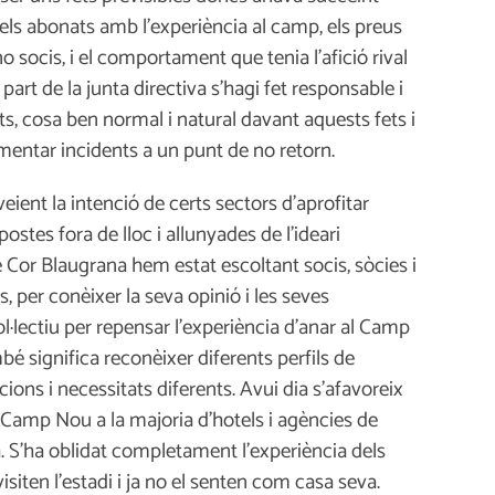
dels abonats amb l’experiència al camp, els preus
no socis, i el comportament que tenia l’afició rival
rt de la junta directiva s’hagi fet responsable i
s, cosa ben normal i natural davant aquests fets i
mentar incidents a un punt de no retorn.
ient la intenció de certs sectors d’aprofitar
stes fora de lloc i allunyades de l’ideari
e Cor Blaugrana hem estat escoltant socis, sòcies i
als, per conèixer la seva opinió i les seves
·lectiu per repensar l’experiència d’anar al Camp
bé significa reconèixer diferents perfils de
ons i necessitats diferents. Avui dia s’afavoreix
el Camp Nou a la majoria d’hotels i agències de
. S’ha oblidat completament l’experiència dels
visiten l’estadi i ja no el senten com casa seva.