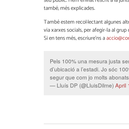
seu públic. Hem enviat l’escrit a la jun
també, més explicades.
També estem recol·lectant algunes alt
via xarxes socials, per afegir-la al gru
Si en tens més, escriure’ns a
accio@cor
Pels 100% una mesura justa seria
d’ubicació a l’estadi. Jo sóc 100
segur que com jo molts abonats
— Lluís DP (@LluisDilme)
April