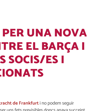
 PER UNA NOVA
TRE EL BARÇA I
S SOCIS/ES I
CIONATS
ntracht de Frankfurt
i no podem seguir
ser uns fets previsibles doncs anava succeint