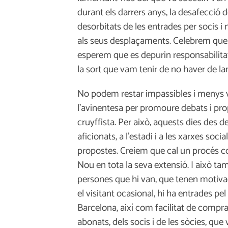
durant els darrers anys, la desafecció 
desorbitats de les entrades per socis i 
als seus desplaçaments. Celebrem que pa
esperem que es depurin responsabilitat
la sort que vam tenir de no haver de la
No podem restar impassibles i menys ve
l’avinentesa per promoure debats i propo
cruyffista. Per això, aquests dies des d
aficionats, a l’estadi i a les xarxes soci
propostes. Creiem que cal un procés col
Nou en tota la seva extensió. I això tam
persones que hi van, que tenen motivaci
el visitant ocasional, hi ha entrades p
Barcelona, així com facilitat de compra
abonats, dels socis i de les sòcies, que 