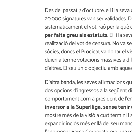
Des del passat 7 d’octubre, ell i la se
20.000 signatures van ser validades. D’
sistemàticament el vot, raó per la qu
per falta greu als estatuts
. Ell i la s
realització del vot de censura. No va ser
sòcies, doncs el Procicat va donar el 
duien a terme votacions massives a difer
d’altres. El seu únic objectiu amb aque
D’altra banda, les seves afirmacions q
dos opcions d’ingressos a la següent d
comportament com a president de l’ent
inversor a la Superlliga, sense teni
mostre més de la visió a curt termini i
expandir inclòs més enllà del seu mand
l’anomenat Barça Corporate, era una 