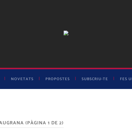
Cor
Blaugrana
NOVETATS
PROPOSTES
SUBSCRIU-TE
FES 
LAUGRANA
(PÀGINA 1 DE 2)