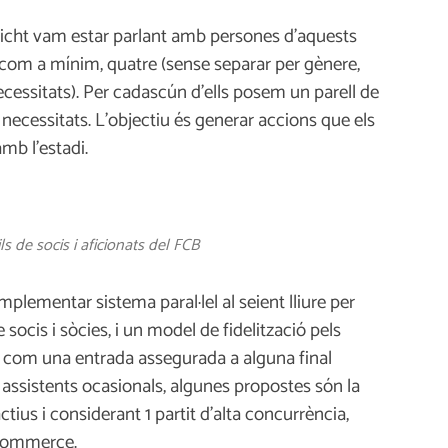
raicht vam estar parlant amb persones d’aquests
r com a mínim, quatre (sense separar per gènere,
essitats). Per cadascún d’ells posem un parell de
necessitats. L’objectiu és generar accions que els
amb l’estadi.
ils de socis i aficionats del FCB
plementar sistema paral·lel al seient lliure per
ocis i sòcies, i un model de fidelització pels
, com una entrada assegurada a alguna final
assistents ocasionals, algunes propostes són la
tius i considerant 1 partit d’alta concurrència,
e-commerce.