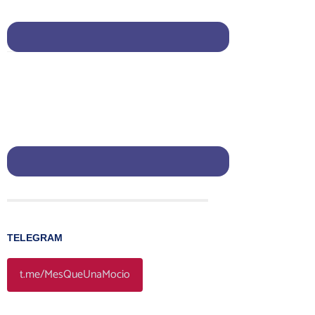
TELEGRAM
t.me/MesQueUnaMocio