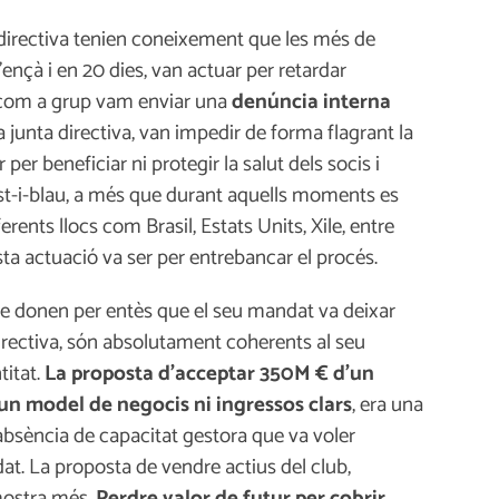
va directiva tenien coneixement que les més de
ençà i en 20 dies, van actuar per retardar
è com a grup vam enviar una
denúncia interna
eva junta directiva, van impedir de forma flagrant la
 per beneficiar ni protegir la salut dels socis i
vist-i-blau, a més que durant aquells moments es
ents llocs com Brasil, Estats Units, Xile, entre
sta actuació va ser per entrebancar el procés.
ue donen per entès que el seu mandat va deixar
irectiva, són absolutament coherents al seu
itat.
La proposta d’acceptar 350M € d’un
r un model de negocis ni ingressos clars
, era una
 absència de capacitat gestora que va voler
at. La proposta de vendre actius del club,
mostra més.
Perdre valor de futur per cobrir