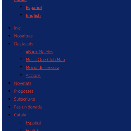
Español
English
Inici
Nosaltres
Destacats
#BartoMaiMés
Messi One Club Man
Moció de censura
Accions
Novetats
Propostes
Subscriu-te
Fes un donatiu
Català
Español
English