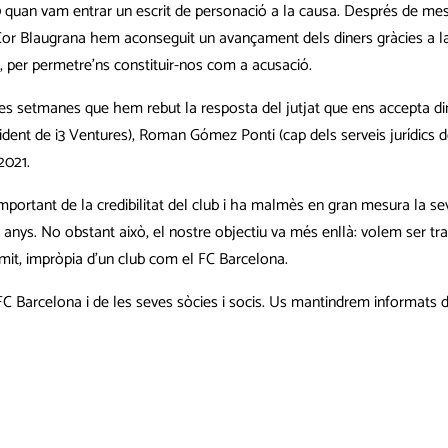
 quan vam entrar un escrit de personació a la causa. Després de mes
or Blaugrana hem aconseguit un avançament dels diners gràcies a la i
ra, per permetre’ns constituir-nos com a acusació.
dues setmanes que hem rebut la resposta del jutjat que ens accepta di
resident de i3 Ventures), Roman Gómez Ponti (cap dels serveis jurídic
2021.
ortant de la credibilitat del club i ha malmès en gran mesura la se
deu anys. No obstant això, el nostre objectiu va més enllà: volem ser
mit, impròpia d’un club com el FC Barcelona.
 Barcelona i de les seves sòcies i socis. Us mantindrem informats de