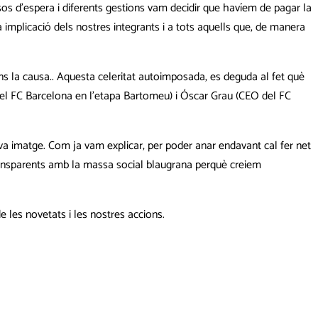
os d’espera i diferents gestions vam decidir que havíem de pagar la
mplicació dels nostres integrants i a tots aquells que, de manera
ns la causa.. Aquesta celeritat autoimposada, es deguda al fet què
s del FC Barcelona en l’etapa Bartomeu) i Óscar Grau (CEO del FC
va imatge. Com ja vam explicar, per poder anar endavant cal fer net
 transparents amb la massa social blaugrana perquè creiem
 les novetats i les nostres accions.