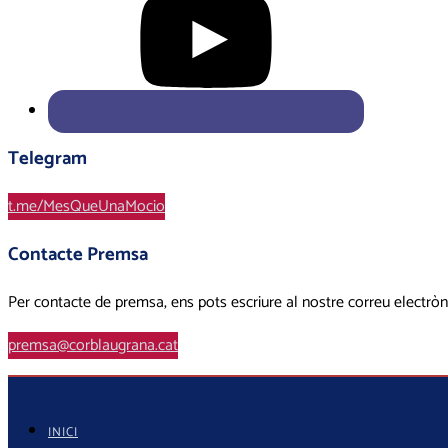
Telegram
t.me/MesQueUnaMocio
Contacte Premsa
Per contacte de premsa, ens pots escriure al nostre correu electròn
premsa@corblaugrana.cat
INICI