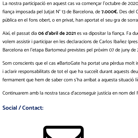
La nostra participació en aquest cas va començar l’octubre de 2020
fiança imposada pel Jutjat N° 13 de Barcelona, de
7.000€.
Des del C
pública en el fons obert, o en privat, han aportat el seu gra de sor
Així, el passat dia
06 d’abril de 2021
es va dipositar la fiança. Fa 
volem assistir i participar en les declaracions de Carlos Ibañez (p
Barcelona en l’etapa Bartomeu) previstes pel pròxim 07 de juny de 
Som conscients que el cas #BartoGate ha portat una pèrdua molt imp
i aclarir responsabilitats de tot el que ha succeït durant aquests 
fermament que hem de saber com s’ha arribat a aquesta situació lí
Continuarem amb la nostra tasca d’aconseguir justícia en nom del FC
Social / Contact: