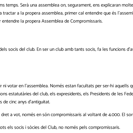
ms temps. Serà una assemblea on, segurament, ens explicaran moltes
 tractar a la propera assemblea, primer cal entendre que és l’assemble
per entendre la propera Assemblea de Compromissaris.
s socis del club. En ser un club amb tants socis, fa les funcions d’
r ni votar en l’assemblea. Només estan facultats per ser-hi aquells q
ns estatutàries del club, els expresidents, els Presidents de les Fede
 de cinc anys d’antiguitat.
b dret a vot, només en són compromissaris al voltant de 4.000. El so
 tots els socis i sòcies del Club, no només pels compromissaris.