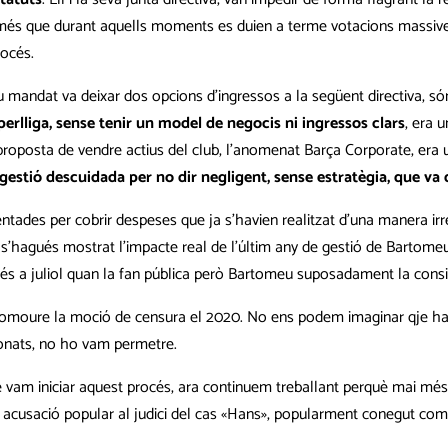
 a més que durant aquells moments es duien a terme votacions massives a
rocés.
eu mandat va deixar dos opcions d’ingressos a la següent directiva
erlliga, sense tenir un model de negocis ni ingressos clars
, era 
 proposta de vendre actius del club, l’anomenat Barça Corporate, er
gestió descuidada per no dir negligent, sense estratègia, que v
ntades per cobrir despeses que ja s’havien realitzat d’una manera irr
s’hagués mostrat l’impacte real de l’últim any de gestió de Bartomeu i
 és a juliol quan la fan pública però Bartomeu suposadament la consi
promoure la moció de censura el 2020. No ens podem imaginar qje h
cionats, no ho vam permetre.
am iniciar aquest procés, ara continuem treballant perquè mai més ni
om acusació popular al judici del cas «Hans», popularment conegut com