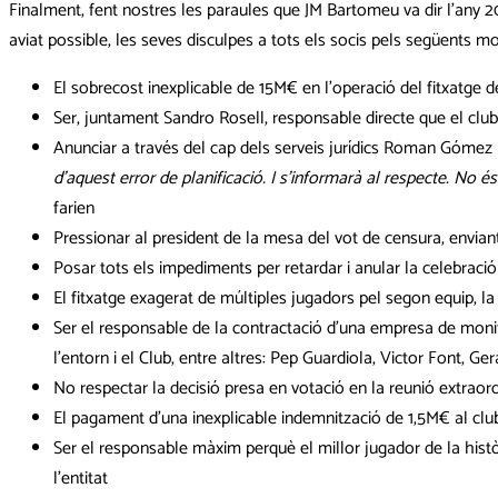
Finalment, fent nostres les paraules que JM Bartomeu va dir l’any 
aviat possible, les seves disculpes a tots els socis pels següents mo
El sobrecost inexplicable de 15M€ en l’operació del fitxatge 
Ser, juntament Sandro Rosell, responsable directe que el club c
Anunciar a través del cap dels serveis jurídics Roman Gómez 
d’aquest error de planificació. I s’informarà al respecte. No é
farien
Pressionar al president de la mesa del vot de censura, envian
Posar tots els impediments per retardar i anular la celebració
El fitxatge exagerat de múltiples jugadors pel segon equip, la
Ser el responsable de la contractació d’una empresa de monitor
l’entorn i el Club, entre altres: Pep Guardiola, Victor Font, Ge
No respectar la decisió presa en votació en la reunió extraord
El pagament d’una inexplicable indemnització de 1,5M€ al clu
Ser el responsable màxim perquè el millor jugador de la histò
l’entitat