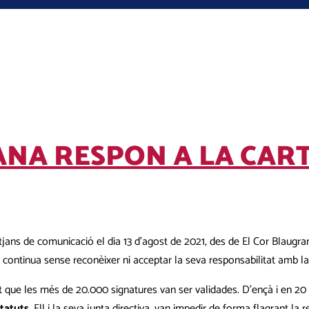
ANA RESPON A LA CAR
itjans de comunicació el dia 13 d’agost de 2021, des de El Cor Blaug
t continua sense reconèixer ni acceptar la seva responsabilitat amb la 
nt que les més de 20.000 signatures van ser validades. D’ençà i en 20 
statuts
. Ell i la seva junta directiva, van impedir de forma flagrant la 