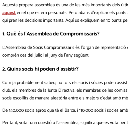
Aquesta propera assemblea és una de les més importants dels últi
aquest
en el que estem personats. Però abans d’explicar els punts a
qui pren les decisions importants. Aquí us expliquem en 10 punts 
1. Què és l’Assemblea de Compromissaris?
L’Assemblea de Socis Compromissaris és l’òrgan de representació del
comprèn des del juliol al juny de l’any següent.
2. Quins socis hi poden d’assistir?
Com ja probablement sabeu, no tots els socis i sòcies poden assisti
club, els membres de la Junta Directiva, els membres de les comissio
socis escollits de manera aleatòria entre els majors d’edat amb més
De 140.000 socis aprox que té el Barca, i 110.000 socis i socies am
Per tant, votar una qüestió a l’assemblea, significa que es vota per