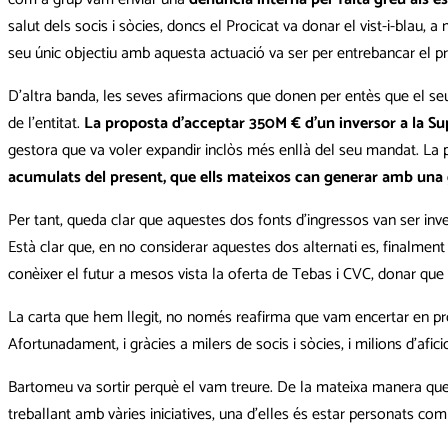
salut dels socis i sòcies, doncs el Procicat va donar el vist-i-blau,
seu únic objectiu amb aquesta actuació va ser per entrebancar el p
D’altra banda, les seves afirmacions que donen per entès que el s
de l’entitat.
La proposta d’acceptar 350M € d’un inversor a la Sup
gestora que va voler expandir inclòs més enllà del seu mandat. La
acumulats del present, que ells mateixos can generar amb una 
Per tant, queda clar que aquestes dos fonts d’ingressos van ser inve
Està clar que, en no considerar aquestes dos alternati es, finalment 
conèixer el futur a mesos vista la oferta de Tebas i CVC, donar que
La carta que hem llegit, no només reafirma que vam encertar en 
Afortunadament, i gràcies a milers de socis i sòcies, i milions d’afi
Bartomeu va sortir perquè el vam treure. De la mateixa manera que v
treballant amb vàries iniciatives, una d’elles és estar personats c