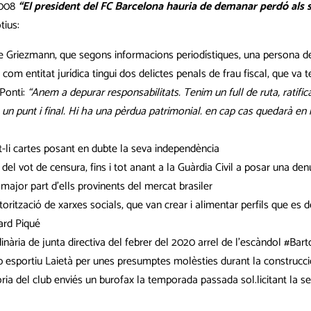
2008
“El president del FC Barcelona hauria de demanar perdó als s
tius:
de Griezmann, que segons informacions periodístiques, una persona de
om entitat jurídica tingui dos delictes penals de frau fiscal, que va t
Ponti:
“Anem a depurar responsabilitats. Tenim un full de ruta, ratifi
s un punt i final. Hi ha una pèrdua patrimonial. en cap cas quedarà en 
t-li cartes posant en dubte la seva independència
 del vot de censura, fins i tot anant a la Guàrdia Civil a posar una de
 major part d’ells provinents del mercat brasiler
ització de xarxes socials, que van crear i alimentar perfils que es de
rard Piqué
inària de junta directiva del febrer del 2020 arrel de l’escàndol #Bar
b esportiu Laietà per unes presumptes molèsties durant la construcc
ria del club enviés un burofax la temporada passada sol.licitant la s