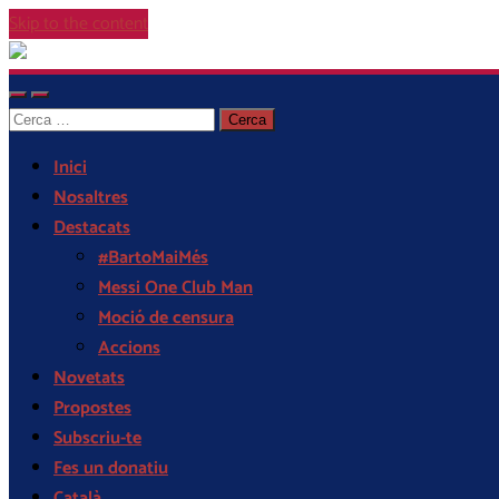
Skip to the content
Cor
Blaugrana
Toggle
Toggle
Cerca:
mobile
search
menu
field
Inici
Nosaltres
Destacats
#BartoMaiMés
Messi One Club Man
Moció de censura
Accions
Novetats
Propostes
Subscriu-te
Fes un donatiu
Català