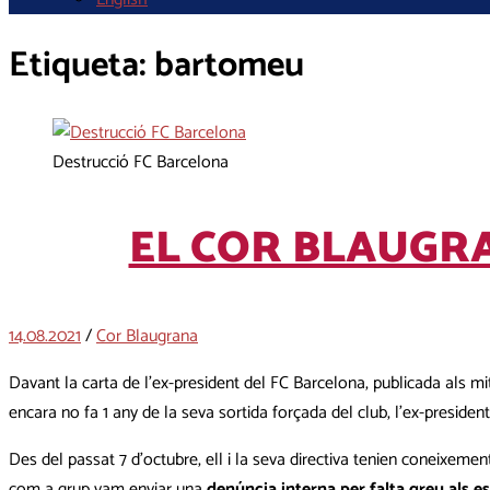
Etiqueta:
bartomeu
Destrucció FC Barcelona
EL COR BLAUGR
14.08.2021
/
Cor Blaugrana
Davant la carta de l’ex-president del FC Barcelona, publicada als m
encara no fa 1 any de la seva sortida forçada del club, l’ex-presiden
Des del passat 7 d’octubre, ell i la seva directiva tenien coneixeme
com a grup vam enviar una
denúncia interna per falta greu als e