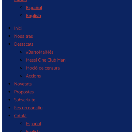
Español
English
Inici
Nosaltres
Destacats
#BartoMaiMés
Messi One Club Man
Moció de censura
Accions
Novetats
Propostes
Subscriu-te
Fes un donatiu
Català
Español
English