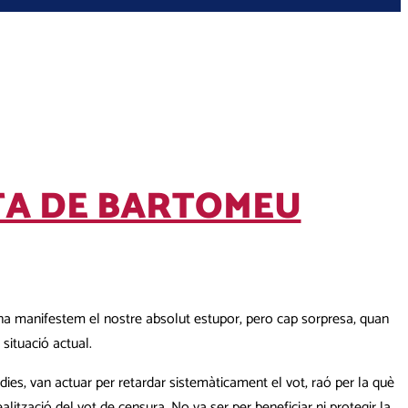
TA DE BARTOMEU
rana manifestem el nostre absolut estupor, pero cap sorpresa, quan
situació actual.
dies, van actuar per retardar sistemàticament el vot, raó per la què
realització del vot de censura. No va ser per beneficiar ni protegir la